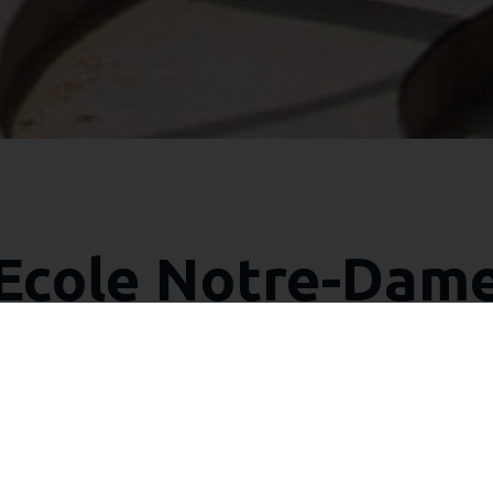
Ecole Notre-Dam
uée à Bourgoin-Jallieu est une école catholique sous con
l'état.