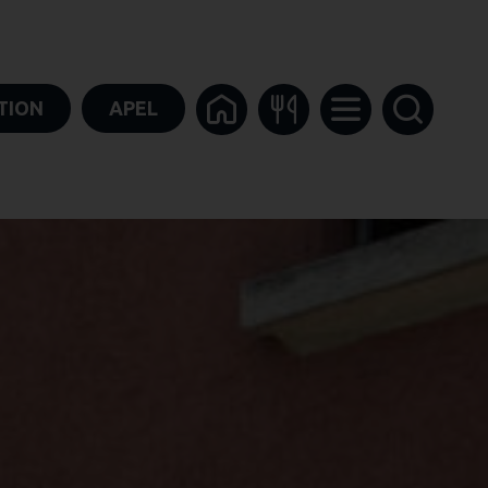
TION
APEL