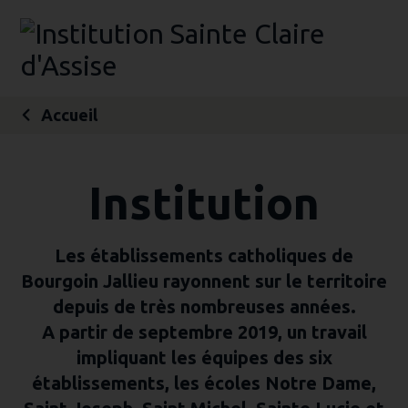
Aller
Outils
au
personnels
contenu.
|
Aller
à
la
navigation
Accueil
Institution
Les établissements catholiques de
Bourgoin Jallieu rayonnent sur le territoire
depuis de très nombreuses années.
A partir de septembre 2019, un travail
impliquant les équipes des six
établissements, les écoles Notre Dame,