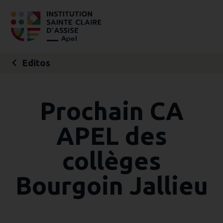
Aller
Outils
au
personnels
contenu.
|
Aller
à
la
navigation
Editos
Prochain CA
APEL des
collèges
Bourgoin Jallieu