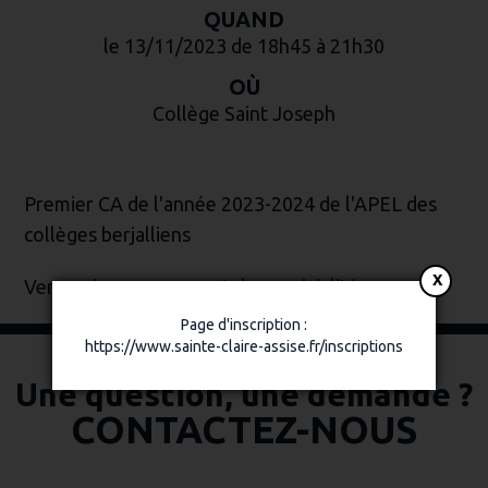
QUAND
le 13/11/2023
de 18h45
à 21h30
OÙ
Collège Saint Joseph
Premier CA de l'année 2023-2024 de l'APEL des
collèges berjalliens
Venez vivre un moment de convivialité
Page d'inscription :
https://www.sainte-claire-assise.fr/inscriptions
Une question, une demande ?
CONTACTEZ-NOUS