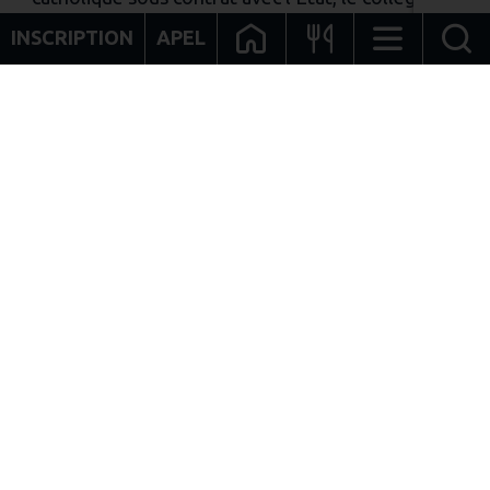
soucieux de l’accueil de tous en ayant à cœur le
INSCRIPTION
APEL
développement et l’épanouissement de chacun
dans un cadre alliant rigueur et bienveillance.
Infos pratiques