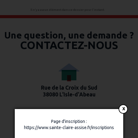
Il n'y a aucun élément dans ce dossier pour l'instant.
Une question, une demande ?
CONTACTEZ-NOUS
Rue de la Croix du Sud
38080 L’Isle-d'Abeau
Page d'inscription :
https://www.sainte-claire-assise.fr/inscriptions
04 74 88 74 55