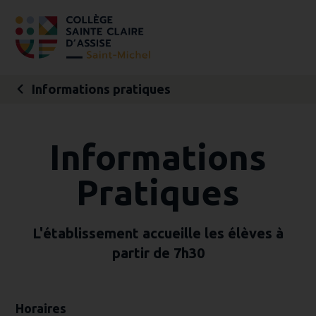
Aller
Outils
au
personnels
contenu.
|
Aller
à
la
navigation
Informations pratiques
Informations
Pratiques
L'établissement accueille les élèves à
partir de 7h30
Horaires