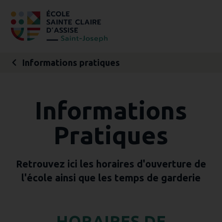
Aller
Outils
au
personnels
contenu.
|
Aller
à
la
navigation
Informations pratiques
Informations
Pratiques
Retrouvez ici les horaires d'ouverture de
l'école ainsi que les temps de garderie
HORAIRES DE