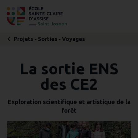
Aller
Outils
au
personnels
contenu.
|
Aller
à
la
navigation
Projets - Sorties - Voyages
La sortie ENS
des CE2
Exploration scientifique et artistique de la
forêt