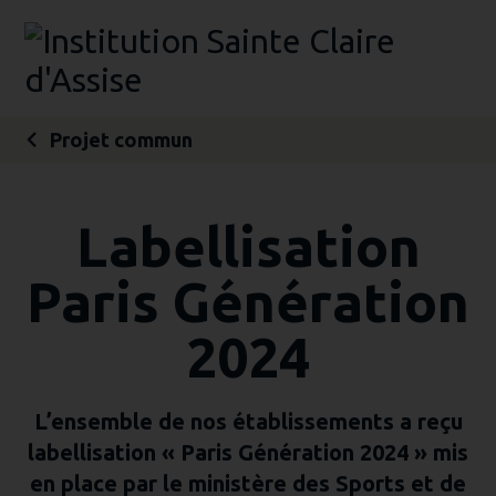
Aller
Outils
au
personnels
contenu.
|
Aller
à
la
navigation
Projet commun
Labellisation
Paris Génération
2024
L’ensemble de nos établissements a reçu
labellisation « Paris Génération 2024 » mis
en place par le ministère des Sports et de