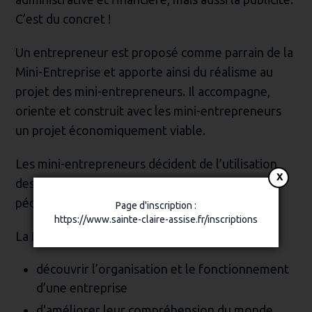
C’est du concret !
Un entrepreneur est proposé comme parrain de la
Mini-Entreprise et apporte ainsi du réalisme au
projet des mini-entrepreneurs. Il accompagne,
oriente et construit avec les mini-entrepreneurs
un projet économiquement viable.
Les mini-entrepreneurs décident de l’utilisation
des bénéfices (financement d’une sortie
pédagogique, soutien d’une association).
Page d'inscription :
https://www.sainte-claire-assise.fr/inscriptions
La Mini Entreprise permet aux élèves de :
découvrir l’organisation et le fonctionnement
d’une entreprise
d'améliorer leur compréhension du monde