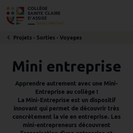
Aller
Outils
au
personnels
contenu.
|
Aller
à
la
navigation
Projets - Sorties - Voyages
Mini entreprise
Apprendre autrement avec une Mini-
Entreprise au collège !
La Mini-Entreprise est un dispositif
innovant qui permet de découvrir très
concrètement la vie en entreprise. Les
mini-entrepreneurs découvrent